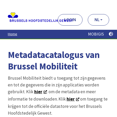
Aller
au
contenu
principal
LOGIN
NL
MOBIGIS
Home
Metadatacatalogus van
Brussel Mobiliteit
Brussel Mobiliteit biedt u toegang tot zijn gegevens
en tot de gegevens die in zijn applicaties worden
gebruikt. Klik
hier
. om de metadata en meer
informatie te downloaden. Klik
hier
om toegang te
krijgen tot de officiële datastore voor het Brussels
Hoofdstedelijk Gewest.