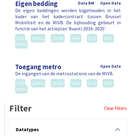
Eigen bedding
Data BM
Open Data
De eigen beddingen worden bijgehouden in het
kader van het kadercontract tussen Brussel
Mobiliteit en de MIVB. De bijhouding gebeurt in
functie van het actieplan 'Avanti 2016-2025'.
CSV
GPKG
JSON
SHP
SLD
WFS
WMS
Toegang metro
Open Data
De ingangen van de metrostations van de MIVB.
CSV
GPKG
JSON
SHP
SLD
WFS
WMS
Filter
Clear Filters
Datatypes