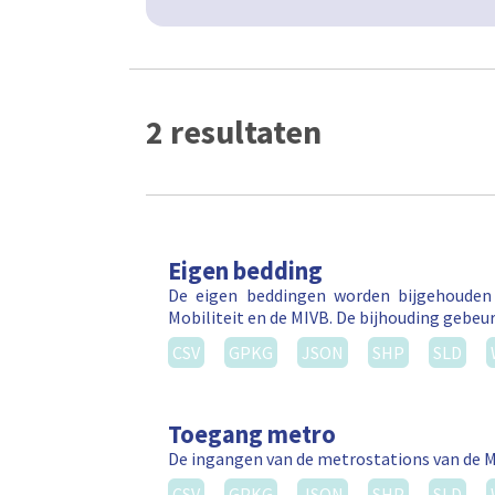
2 resultaten
Eigen bedding
De eigen beddingen worden bijgehouden 
Mobiliteit en de MIVB. De bijhouding gebeurt
CSV
GPKG
JSON
SHP
SLD
Toegang metro
De ingangen van de metrostations van de M
CSV
GPKG
JSON
SHP
SLD