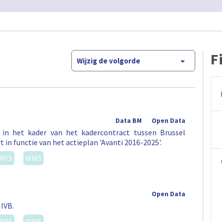
F
Wijzig de volgorde
Data BM
Open Data
in het kader van het kadercontract tussen Brussel
 in functie van het actieplan 'Avanti 2016-2025'.
WFS
WMS
Open Data
IVB.
WFS
WMS