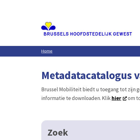
Aller
au
contenu
principal
Home
Metadatacatalogus va
Brussel Mobiliteit biedt u toegang tot zijn 
informatie te downloaden. Klik
hier
om to
Zoek