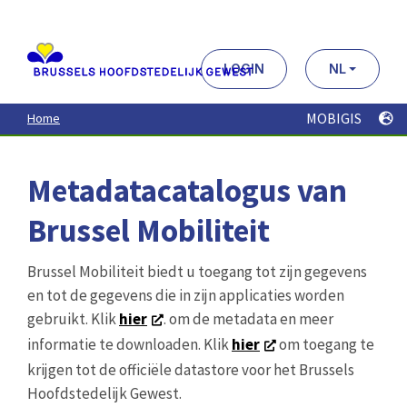
Aller
au
contenu
principal
LOGIN
NL
MOBIGIS
Home
Metadatacatalogus van
Brussel Mobiliteit
Brussel Mobiliteit biedt u toegang tot zijn gegevens
en tot de gegevens die in zijn applicaties worden
gebruikt. Klik
hier
. om de metadata en meer
informatie te downloaden. Klik
hier
om toegang te
krijgen tot de officiële datastore voor het Brussels
Hoofdstedelijk Gewest.