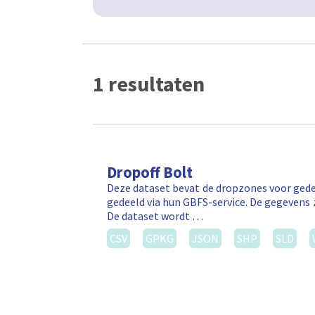
1 resultaten
Dropoff Bolt
Deze dataset bevat de dropzones voor gede
gedeeld via hun GBFS-service. De gegevens 
De dataset wordt …
CSV
GPKG
JSON
SHP
SLD