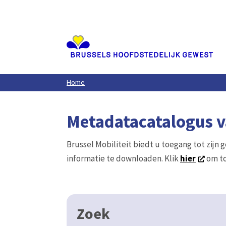
Aller
au
contenu
principal
Home
Metadatacatalogus va
Brussel Mobiliteit biedt u toegang tot zijn 
informatie te downloaden. Klik
hier
om to
Zoek