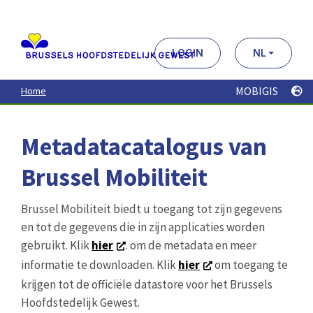
Aller
au
contenu
principal
LOGIN
NL
MOBIGIS
Home
Metadatacatalogus van
Brussel Mobiliteit
Brussel Mobiliteit biedt u toegang tot zijn gegevens
en tot de gegevens die in zijn applicaties worden
gebruikt. Klik
hier
. om de metadata en meer
informatie te downloaden. Klik
hier
om toegang te
krijgen tot de officiële datastore voor het Brussels
Hoofdstedelijk Gewest.