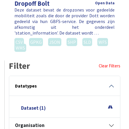
Dropoff Bolt
Open Data
Deze dataset bevat de dropzones voor gedeelde
mobiliteit zoals die door de provider Dott worden
gedeeld via hun GBFS-service. De gegevens zijn
afkomstig uit het onderdeel
'station_information'. De dataset wordt …
CSV
GPKG
JSON
SHP
SLD
WFS
WMS
Filter
Clear Filters
Datatypes
Dataset (1)
Organisation