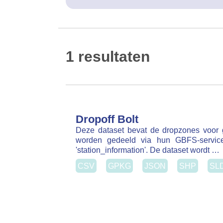
1 resultaten
Dropoff Bolt
Deze dataset bevat de dropzones voor gede
gedeeld via hun GBFS-service. De gegevens 
De dataset wordt …
CSV
GPKG
JSON
SHP
SLD