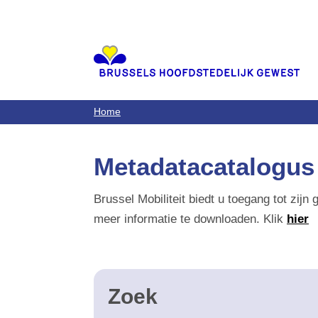
au
contenu
principal
Home
Metadatacatalogus va
Brussel Mobiliteit biedt u toegang tot zijn 
informatie te downloaden. Klik
hier
om to
Zoek