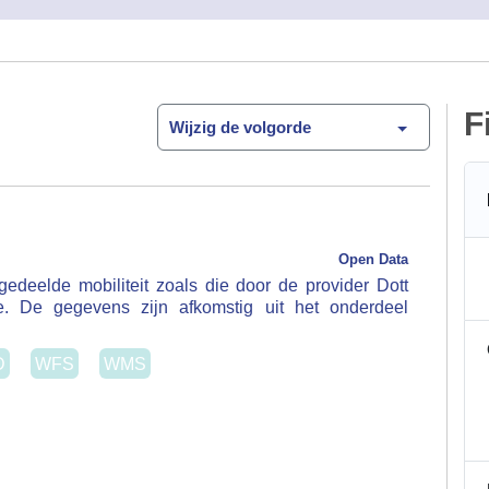
F
Wijzig de volgorde
Open Data
elde mobiliteit zoals die door de provider Dott worden
zijn afkomstig uit het onderdeel 'station_information'.
WFS
WMS