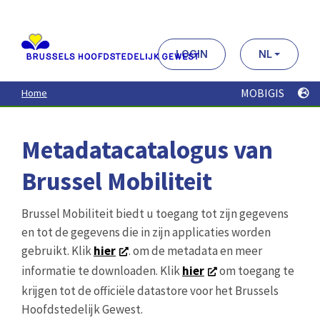
Aller
au
contenu
principal
LOGIN
NL
MOBIGIS
Home
Metadatacatalogus van
Brussel Mobiliteit
Brussel Mobiliteit biedt u toegang tot zijn gegevens
en tot de gegevens die in zijn applicaties worden
gebruikt. Klik
hier
. om de metadata en meer
informatie te downloaden. Klik
hier
om toegang te
krijgen tot de officiële datastore voor het Brussels
Hoofdstedelijk Gewest.