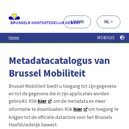
Aller
au
contenu
principal
LOGIN
NL
MOBIGIS
Home
Metadatacatalogus van
Brussel Mobiliteit
Brussel Mobiliteit biedt u toegang tot zijn gegevens
en tot de gegevens die in zijn applicaties worden
gebruikt. Klik
hier
. om de metadata en meer
informatie te downloaden. Klik
hier
om toegang te
krijgen tot de officiële datastore voor het Brussels
Hoofdstedelijk Gewest.