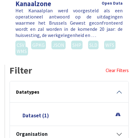
Kanaalzone
Open Data
Het Kanaalplan werd voorgesteld als een
operationeel antwoord op de uitdagingen
waarmee het Brussels Gewest geconfronteerd
wordt en zal worden in de komende 20 jaar: de
huisvesting, de werkgelegenheid en …
CSV
GPKG
JSON
SHP
SLD
WFS
WMS
Filter
Clear Filters
Datatypes
Dataset (1)
Organisation