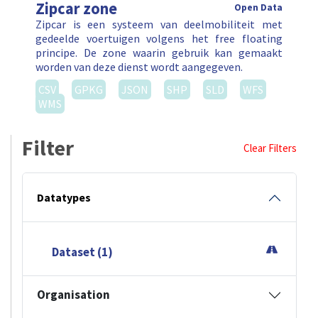
Zipcar zone
Open Data
Zipcar is een systeem van deelmobiliteit met
gedeelde voertuigen volgens het free floating
principe. De zone waarin gebruik kan gemaakt
worden van deze dienst wordt aangegeven.
CSV
GPKG
JSON
SHP
SLD
WFS
WMS
Filter
Clear Filters
Datatypes
Dataset (1)
Organisation