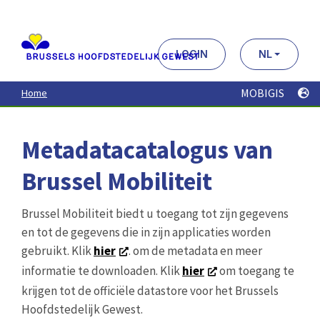
Aller
au
contenu
principal
LOGIN
NL
MOBIGIS
Home
Metadatacatalogus van
Brussel Mobiliteit
Brussel Mobiliteit biedt u toegang tot zijn gegevens
en tot de gegevens die in zijn applicaties worden
gebruikt. Klik
hier
. om de metadata en meer
informatie te downloaden. Klik
hier
om toegang te
krijgen tot de officiële datastore voor het Brussels
Hoofdstedelijk Gewest.