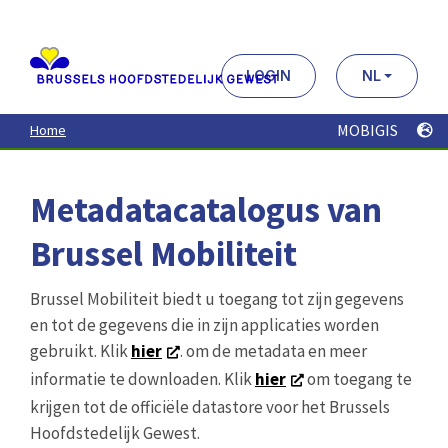
Aller
au
contenu
principal
LOGIN
NL
MOBIGIS
Home
Metadatacatalogus van
Brussel Mobiliteit
Brussel Mobiliteit biedt u toegang tot zijn gegevens
en tot de gegevens die in zijn applicaties worden
gebruikt. Klik
hier
. om de metadata en meer
informatie te downloaden. Klik
hier
om toegang te
krijgen tot de officiële datastore voor het Brussels
Hoofdstedelijk Gewest.