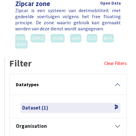
Zipcar zone
Open Data
Zipcar is een systeem van deelmobiliteit met
gedeelde voertuigen volgens het free floating
principe. De zone waarin gebruik kan gemaakt
worden van deze dienst wordt aangegeven.
CSV
GPKG
JSON
SHP
SLD
WFS
WMS
Filter
Clear Filters
Datatypes
Dataset (1)
Organisation