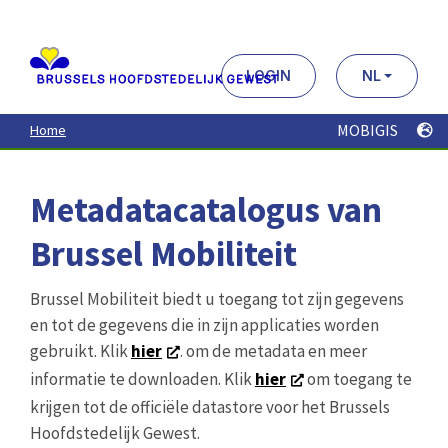
Aller
au
contenu
principal
LOGIN
NL
MOBIGIS
Home
Metadatacatalogus van
Brussel Mobiliteit
Brussel Mobiliteit biedt u toegang tot zijn gegevens
en tot de gegevens die in zijn applicaties worden
gebruikt. Klik
hier
. om de metadata en meer
informatie te downloaden. Klik
hier
om toegang te
krijgen tot de officiële datastore voor het Brussels
Hoofdstedelijk Gewest.