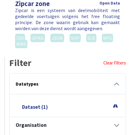
Zipcar zone
Open Data
Zipcar is een systeem van deelmobiliteit met
gedeelde voertuigen volgens het free floating
principe. De zone waarin gebruik kan gemaakt
worden van deze dienst wordt aangegeven.
CSV
GPKG
JSON
SHP
SLD
WFS
WMS
Filter
Clear Filters
Datatypes
Dataset (1)
Organisation