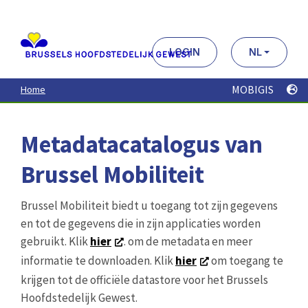
Aller
au
contenu
principal
LOGIN
NL
MOBIGIS
Home
Metadatacatalogus van
Brussel Mobiliteit
Brussel Mobiliteit biedt u toegang tot zijn gegevens
en tot de gegevens die in zijn applicaties worden
gebruikt. Klik
hier
. om de metadata en meer
informatie te downloaden. Klik
hier
om toegang te
krijgen tot de officiële datastore voor het Brussels
Hoofdstedelijk Gewest.