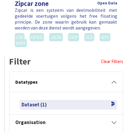
Zipcar zone
Open Data
Zipcar is een systeem van deelmobiliteit met
gedeelde voertuigen volgens het free floating
principe. De zone waarin gebruik kan gemaakt
worden van deze dienst wordt aangegeven.
CSV
GPKG
JSON
SHP
SLD
WFS
WMS
Filter
Clear Filters
Datatypes
Dataset (1)
Organisation