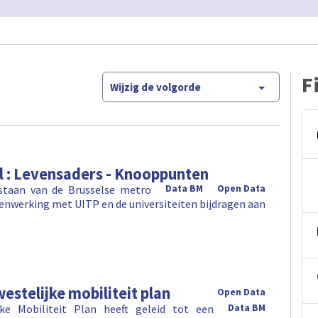
F
Wijzig de volgorde
el : Levensaders - Knooppunten
estaan van de Brusselse metro
Data BM
Open Data
menwerking met UITP en de universiteiten bijdragen aan
estelijke mobiliteit plan
Open Data
ke Mobiliteit Plan heeft geleid tot een
Data BM