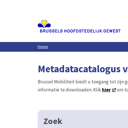
Aller
au
contenu
principal
Home
Metadatacatalogus va
Brussel Mobiliteit biedt u toegang tot zijn 
informatie te downloaden. Klik
hier
om to
Zoek