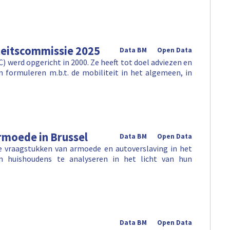
teitscommissie 2025
Data BM
Open Data
 werd opgericht in 2000. Ze heeft tot doel adviezen en
 formuleren m.b.t. de mobiliteit in het algemeen, in
rmoede in Brussel
Data BM
Open Data
e vraagstukken van armoede en autoverslaving in het
n huishoudens te analyseren in het licht van hun
Data BM
Open Data