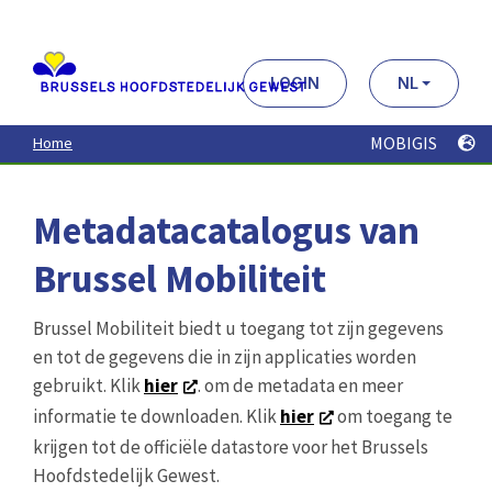
Aller
au
contenu
principal
LOGIN
NL
MOBIGIS
Home
Metadatacatalogus van
Brussel Mobiliteit
Brussel Mobiliteit biedt u toegang tot zijn gegevens
en tot de gegevens die in zijn applicaties worden
gebruikt. Klik
hier
. om de metadata en meer
informatie te downloaden. Klik
hier
om toegang te
krijgen tot de officiële datastore voor het Brussels
Hoofdstedelijk Gewest.