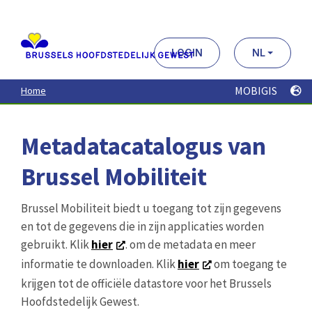
Aller
au
contenu
principal
LOGIN
NL
MOBIGIS
Home
Metadatacatalogus van
Brussel Mobiliteit
Brussel Mobiliteit biedt u toegang tot zijn gegevens
en tot de gegevens die in zijn applicaties worden
gebruikt. Klik
hier
. om de metadata en meer
informatie te downloaden. Klik
hier
om toegang te
krijgen tot de officiële datastore voor het Brussels
Hoofdstedelijk Gewest.