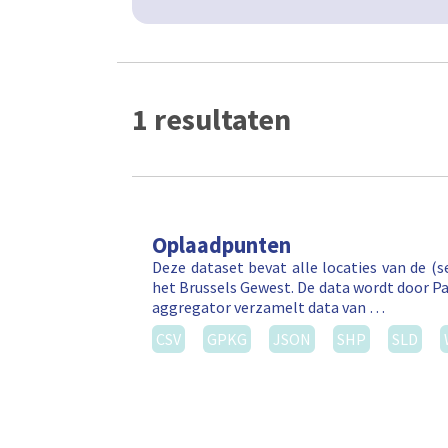
1 resultaten
Oplaadpunten
Deze dataset bevat alle locaties van de (
het Brussels Gewest. De data wordt door P
aggregator verzamelt data van …
CSV
GPKG
JSON
SHP
SLD