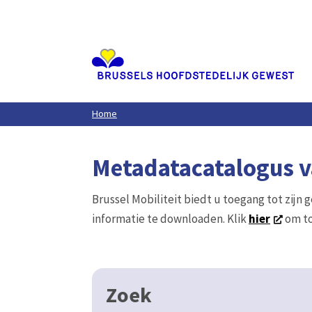
Aller
au
contenu
principal
Home
Metadatacatalogus va
Brussel Mobiliteit biedt u toegang tot zijn 
informatie te downloaden. Klik
hier
om to
Zoek