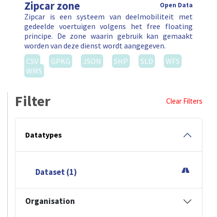
Zipcar zone
Open Data
Zipcar is een systeem van deelmobiliteit met
gedeelde voertuigen volgens het free floating
principe. De zone waarin gebruik kan gemaakt
worden van deze dienst wordt aangegeven.
CSV
GPKG
JSON
SHP
SLD
WFS
WMS
Filter
Clear Filters
Datatypes
Dataset (1)
Organisation