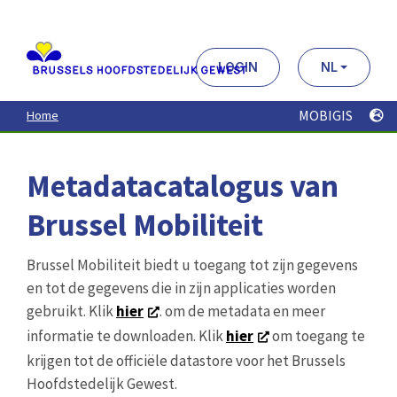
Aller
au
contenu
principal
LOGIN
NL
MOBIGIS
Home
Metadatacatalogus van
Brussel Mobiliteit
Brussel Mobiliteit biedt u toegang tot zijn gegevens
en tot de gegevens die in zijn applicaties worden
gebruikt. Klik
hier
. om de metadata en meer
informatie te downloaden. Klik
hier
om toegang te
krijgen tot de officiële datastore voor het Brussels
Hoofdstedelijk Gewest.