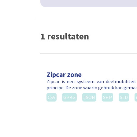
1 resultaten
Zipcar zone
Zipcar is een systeem van deelmobilitei
principe. De zone waarin gebruik kan gema
CSV
GPKG
JSON
SHP
SLD