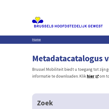
Aller
au
contenu
principal
Home
Metadatacatalogus va
Brussel Mobiliteit biedt u toegang tot zijn 
informatie te downloaden. Klik
hier
om to
Zoek