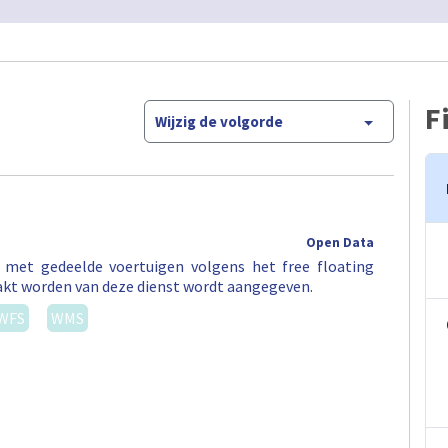
F
Wijzig de volgorde
Open Data
t met gedeelde voertuigen volgens het free floating
akt worden van deze dienst wordt aangegeven.
WFS
WMS