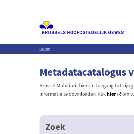
Aller
au
contenu
principal
Home
Metadatacatalogus va
Brussel Mobiliteit biedt u toegang tot zijn 
informatie te downloaden. Klik
hier
om to
Zoek