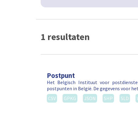
1 resultaten
Postpunt
Het Belgisch Instituut voor postdienst
postpunten in België. De gegevens voor he
CSV
GPKG
JSON
SHP
SLD