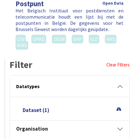
Postpunt
Open Data
Het Belgisch Instituut voor postdiensten en
telecommunicatie houdt een lijst bij met de
postpunten in België. De gegevens voor het
Brussels Gewest worden dagelijks geüpdate.
CSV
GPKG
JSON
SHP
SLD
WFS
WMS
Filter
Clear Filters
Datatypes
Dataset (1)
Organisation