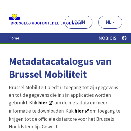
Aller
au
contenu
principal
LOGIN
NL
MOBIGIS
Home
Metadatacatalogus van
Brussel Mobiliteit
Brussel Mobiliteit biedt u toegang tot zijn gegevens
en tot de gegevens die in zijn applicaties worden
gebruikt. Klik
hier
. om de metadata en meer
informatie te downloaden. Klik
hier
om toegang te
krijgen tot de officiële datastore voor het Brussels
Hoofdstedelijk Gewest.