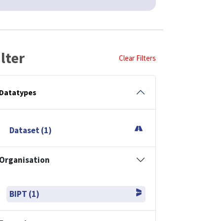
Datatypes
Dataset (1)
Organisation
BIPT (1)
Formaten
CSV (1)
GPKG (1)
JSON (1)