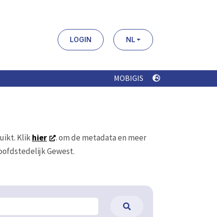
MOBIGIS
uikt. Klik
hier
. om de metadata en meer
Hoofdstedelijk Gewest.
ilter
Clear Filters