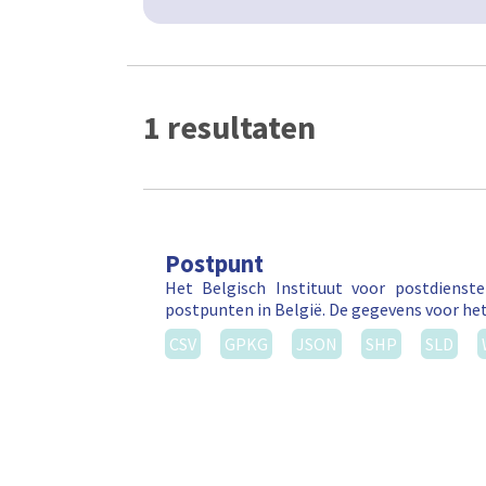
Postpunt
Het Belgisch Instituut voor postdienst
postpunten in België. De gegevens voor he
CSV
GPKG
JSON
SHP
SLD