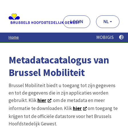
Aller
au
contenu
principal
LOGIN
NL
MOBIGIS
Home
Metadatacatalogus van
Brussel Mobiliteit
Brussel Mobiliteit biedt u toegang tot zijn gegevens
en tot de gegevens die in zijn applicaties worden
gebruikt. Klik
hier
. om de metadata en meer
informatie te downloaden. Klik
hier
om toegang te
krijgen tot de officiële datastore voor het Brussels
Hoofdstedelijk Gewest.