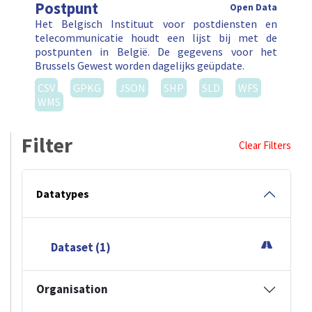
Postpunt
Open Data
Het Belgisch Instituut voor postdiensten en
telecommunicatie houdt een lijst bij met de
postpunten in België. De gegevens voor het
Brussels Gewest worden dagelijks geüpdate.
CSV
GPKG
JSON
SHP
SLD
WFS
WMS
Filter
Clear Filters
Datatypes
Dataset (1)
Organisation