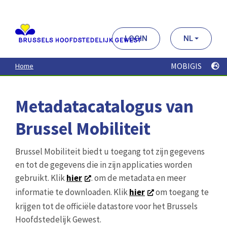
Aller
au
contenu
principal
LOGIN
NL
MOBIGIS
Home
Metadatacatalogus van
Brussel Mobiliteit
Brussel Mobiliteit biedt u toegang tot zijn gegevens
en tot de gegevens die in zijn applicaties worden
gebruikt. Klik
hier
. om de metadata en meer
informatie te downloaden. Klik
hier
om toegang te
krijgen tot de officiële datastore voor het Brussels
Hoofdstedelijk Gewest.