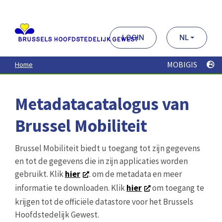
Aller
au
contenu
principal
LOGIN
NL
MOBIGIS
Home
Metadatacatalogus van
Brussel Mobiliteit
Brussel Mobiliteit biedt u toegang tot zijn gegevens
en tot de gegevens die in zijn applicaties worden
gebruikt. Klik
hier
. om de metadata en meer
informatie te downloaden. Klik
hier
om toegang te
krijgen tot de officiële datastore voor het Brussels
Hoofdstedelijk Gewest.