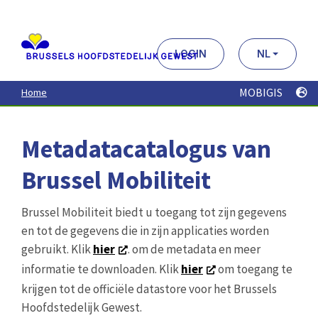
Aller
au
contenu
principal
LOGIN
NL
MOBIGIS
Home
Metadatacatalogus van
Brussel Mobiliteit
Brussel Mobiliteit biedt u toegang tot zijn gegevens
en tot de gegevens die in zijn applicaties worden
gebruikt. Klik
hier
. om de metadata en meer
informatie te downloaden. Klik
hier
om toegang te
krijgen tot de officiële datastore voor het Brussels
Hoofdstedelijk Gewest.