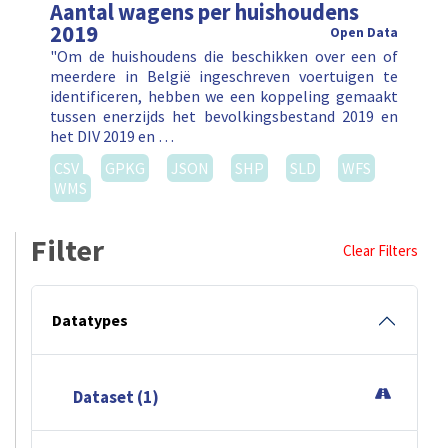
Aantal wagens per huishoudens
2019
Open Data
"Om de huishoudens die beschikken over een of
meerdere in België ingeschreven voertuigen te
identificeren, hebben we een koppeling gemaakt
tussen enerzijds het bevolkingsbestand 2019 en
het DIV 2019 en …
CSV
GPKG
JSON
SHP
SLD
WFS
WMS
Filter
Clear Filters
Datatypes
Dataset (1)