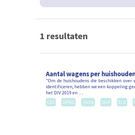
1 resultaten
Aantal wagens per huishoude
"Om de huishoudens die beschikken over e
identificeren, hebben we een koppeling ge
het DIV 2019 en …
CSV
GPKG
JSON
SHP
SLD