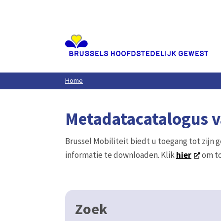
Aller
au
contenu
principal
Home
Metadatacatalogus va
Brussel Mobiliteit biedt u toegang tot zijn 
informatie te downloaden. Klik
hier
om to
Zoek