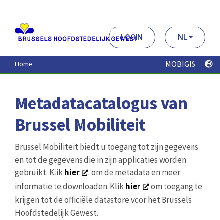
Aller
au
contenu
principal
LOGIN
NL
MOBIGIS
Home
Metadatacatalogus van
Brussel Mobiliteit
Brussel Mobiliteit biedt u toegang tot zijn gegevens
en tot de gegevens die in zijn applicaties worden
gebruikt. Klik
hier
. om de metadata en meer
informatie te downloaden. Klik
hier
om toegang te
krijgen tot de officiële datastore voor het Brussels
Hoofdstedelijk Gewest.