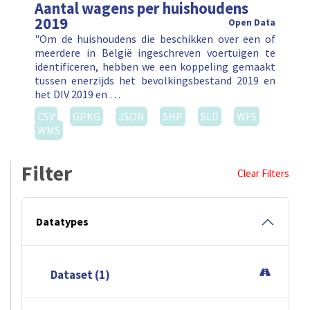
Aantal wagens per huishoudens
2019
Open Data
"Om de huishoudens die beschikken over een of
meerdere in België ingeschreven voertuigen te
identificeren, hebben we een koppeling gemaakt
tussen enerzijds het bevolkingsbestand 2019 en
het DIV 2019 en …
CSV
GPKG
JSON
SHP
SLD
WFS
WMS
Filter
Clear Filters
Datatypes
Dataset (1)