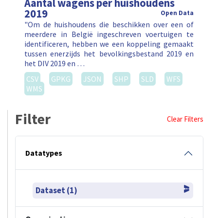
2019
Open Data
"Om de huishoudens die beschikken over een of
meerdere in België ingeschreven voertuigen te
identificeren, hebben we een koppeling gemaakt
tussen enerzijds het bevolkingsbestand 2019 en
het DIV 2019 en …
CSV
GPKG
JSON
SHP
SLD
WFS
WMS
Filter
Clear Filters
Datatypes
Dataset (1)
Organisation