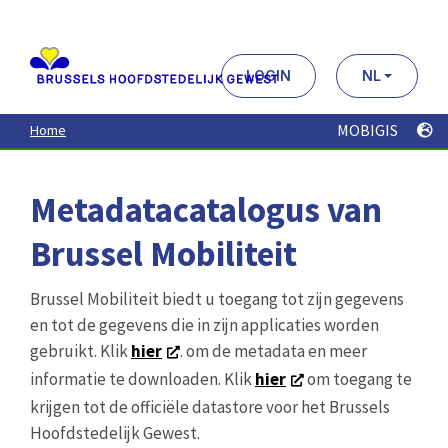
Aller
au
contenu
principal
LOGIN
NL
MOBIGIS
Home
Metadatacatalogus van
Brussel Mobiliteit
Brussel Mobiliteit biedt u toegang tot zijn gegevens
en tot de gegevens die in zijn applicaties worden
gebruikt. Klik
hier
. om de metadata en meer
informatie te downloaden. Klik
hier
om toegang te
krijgen tot de officiële datastore voor het Brussels
Hoofdstedelijk Gewest.