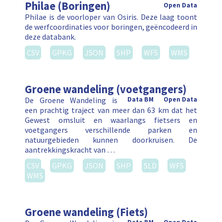
Philae (Boringen)
Open Data
Philae is de voorloper van Osiris. Deze laag toont
de werfcoordinaties voor boringen, geëncodeerd in
deze databank.
CSV
GPKG
JSON
SHP
WFS
WMS
Groene wandeling (voetgangers)
De Groene Wandeling is
Data BM
Open Data
een prachtig traject van meer dan 63 km dat het
Gewest omsluit en waarlangs fietsers en
voetgangers verschillende parken en
natuurgebieden kunnen doorkruisen. De
aantrekkingskracht van …
CSV
GPKG
JSON
SHP
SLD
WFS
WMS
Groene wandeling (Fiets)