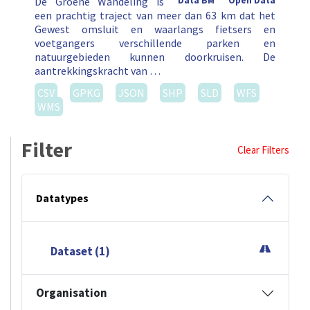
De Groene Wandeling is
Data BM
Open Data
een prachtig traject van meer dan 63 km dat het
Gewest omsluit en waarlangs fietsers en
voetgangers verschillende parken en
natuurgebieden kunnen doorkruisen. De
aantrekkingskracht van …
CSV
GPKG
JSON
SHP
SLD
WFS
WMS
Filter
Clear Filters
Datatypes
Dataset (1)
Organisation