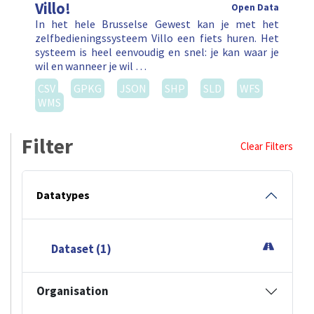
Villo!
Open Data
In het hele Brusselse Gewest kan je met het
zelfbedieningssysteem Villo een fiets huren. Het
systeem is heel eenvoudig en snel: je kan waar je
wil en wanneer je wil …
CSV
GPKG
JSON
SHP
SLD
WFS
WMS
Filter
Clear Filters
Datatypes
Dataset (1)
Organisation