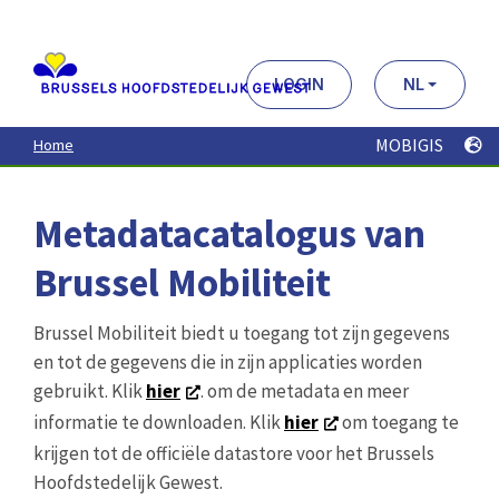
Aller
au
contenu
principal
LOGIN
NL
MOBIGIS
Home
Metadatacatalogus van
Brussel Mobiliteit
Brussel Mobiliteit biedt u toegang tot zijn gegevens
en tot de gegevens die in zijn applicaties worden
gebruikt. Klik
hier
. om de metadata en meer
informatie te downloaden. Klik
hier
om toegang te
krijgen tot de officiële datastore voor het Brussels
Hoofdstedelijk Gewest.