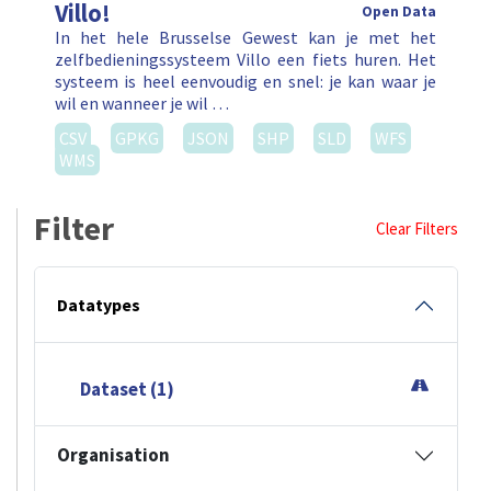
Villo!
Open Data
In het hele Brusselse Gewest kan je met het
zelfbedieningssysteem Villo een fiets huren. Het
systeem is heel eenvoudig en snel: je kan waar je
wil en wanneer je wil …
CSV
GPKG
JSON
SHP
SLD
WFS
WMS
Filter
Clear Filters
Datatypes
Dataset (1)
Organisation