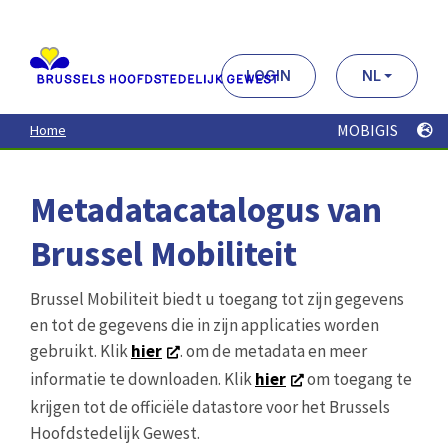
Aller
au
contenu
principal
LOGIN
NL
MOBIGIS
Home
Metadatacatalogus van
Brussel Mobiliteit
Brussel Mobiliteit biedt u toegang tot zijn gegevens
en tot de gegevens die in zijn applicaties worden
gebruikt. Klik
hier
. om de metadata en meer
informatie te downloaden. Klik
hier
om toegang te
krijgen tot de officiële datastore voor het Brussels
Hoofdstedelijk Gewest.