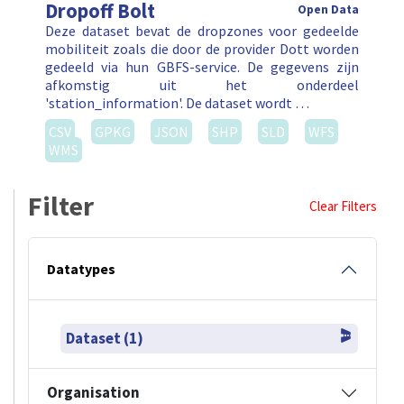
Dropoff Bolt
Open Data
Deze dataset bevat de dropzones voor gedeelde
mobiliteit zoals die door de provider Dott worden
gedeeld via hun GBFS-service. De gegevens zijn
afkomstig uit het onderdeel
'station_information'. De dataset wordt …
CSV
GPKG
JSON
SHP
SLD
WFS
WMS
Filter
Clear Filters
Datatypes
Dataset (1)
Organisation