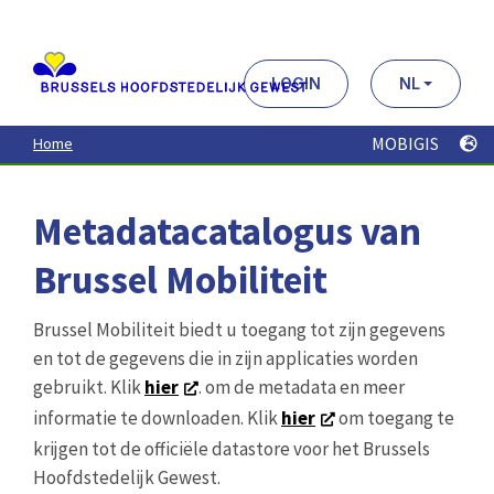
Aller
au
contenu
principal
LOGIN
NL
MOBIGIS
Home
Metadatacatalogus van
Brussel Mobiliteit
Brussel Mobiliteit biedt u toegang tot zijn gegevens
en tot de gegevens die in zijn applicaties worden
gebruikt. Klik
hier
. om de metadata en meer
informatie te downloaden. Klik
hier
om toegang te
krijgen tot de officiële datastore voor het Brussels
Hoofdstedelijk Gewest.