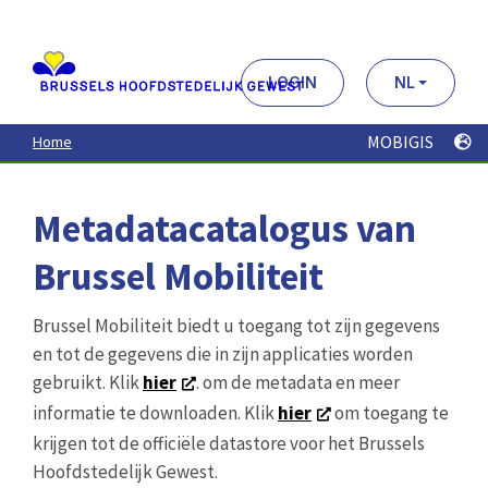
Aller
au
contenu
principal
LOGIN
NL
MOBIGIS
Home
Metadatacatalogus van
Brussel Mobiliteit
Brussel Mobiliteit biedt u toegang tot zijn gegevens
en tot de gegevens die in zijn applicaties worden
gebruikt. Klik
hier
. om de metadata en meer
informatie te downloaden. Klik
hier
om toegang te
krijgen tot de officiële datastore voor het Brussels
Hoofdstedelijk Gewest.