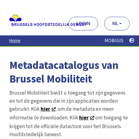
Aller
au
contenu
principal
LOGIN
NL
MOBIGIS
Home
Metadatacatalogus van
Brussel Mobiliteit
Brussel Mobiliteit biedt u toegang tot zijn gegevens
en tot de gegevens die in zijn applicaties worden
gebruikt. Klik
hier
. om de metadata en meer
informatie te downloaden. Klik
hier
om toegang te
krijgen tot de officiële datastore voor het Brussels
Hoofdstedelijk Gewest.