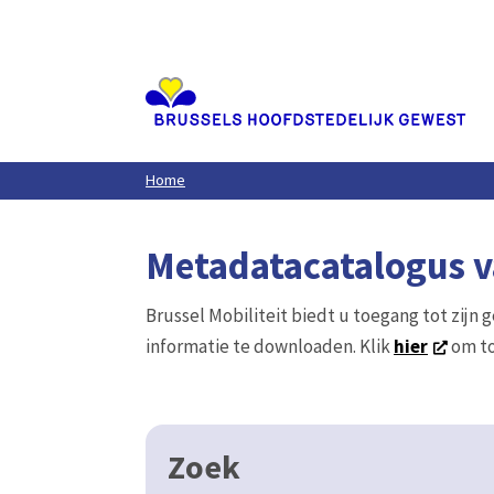
Aller
au
contenu
principal
Home
Metadatacatalogus va
Brussel Mobiliteit biedt u toegang tot zijn 
informatie te downloaden. Klik
hier
om to
Zoek