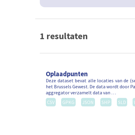
1 resultaten
Oplaadpunten
Deze dataset bevat alle locaties van de (
het Brussels Gewest. De data wordt door P
aggregator verzamelt data van …
CSV
GPKG
JSON
SHP
SLD