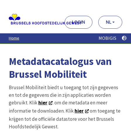
Aller
au
contenu
principal
LOGIN
NL
MOBIGIS
Home
Metadatacatalogus van
Brussel Mobiliteit
Brussel Mobiliteit biedt u toegang tot zijn gegevens
en tot de gegevens die in zijn applicaties worden
gebruikt. Klik
hier
. om de metadata en meer
informatie te downloaden. Klik
hier
om toegang te
krijgen tot de officiële datastore voor het Brussels
Hoofdstedelijk Gewest.