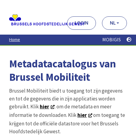
Aller
au
contenu
principal
LOGIN
NL
MOBIGIS
Home
Metadatacatalogus van
Brussel Mobiliteit
Brussel Mobiliteit biedt u toegang tot zijn gegevens
en tot de gegevens die in zijn applicaties worden
gebruikt. Klik
hier
. om de metadata en meer
informatie te downloaden. Klik
hier
om toegang te
krijgen tot de officiële datastore voor het Brussels
Hoofdstedelijk Gewest.