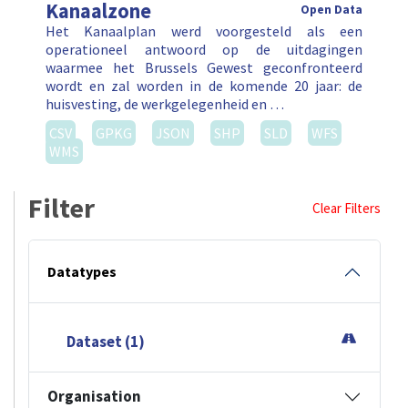
Kanaalzone
Open Data
Het Kanaalplan werd voorgesteld als een
operationeel antwoord op de uitdagingen
waarmee het Brussels Gewest geconfronteerd
wordt en zal worden in de komende 20 jaar: de
huisvesting, de werkgelegenheid en …
CSV
GPKG
JSON
SHP
SLD
WFS
WMS
Filter
Clear Filters
Datatypes
Dataset (1)
Organisation