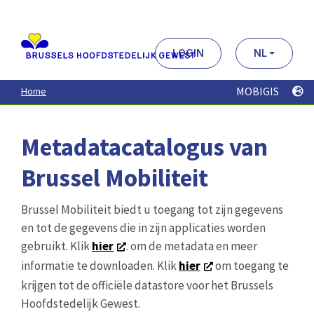
Aller
au
contenu
principal
LOGIN
NL
MOBIGIS
Home
Metadatacatalogus van
Brussel Mobiliteit
Brussel Mobiliteit biedt u toegang tot zijn gegevens
en tot de gegevens die in zijn applicaties worden
gebruikt. Klik
hier
. om de metadata en meer
informatie te downloaden. Klik
hier
om toegang te
krijgen tot de officiële datastore voor het Brussels
Hoofdstedelijk Gewest.