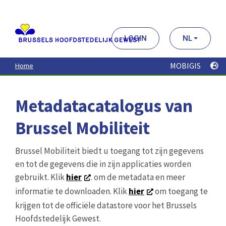
Aller
au
contenu
principal
LOGIN
NL
MOBIGIS
Home
Metadatacatalogus van
Brussel Mobiliteit
Brussel Mobiliteit biedt u toegang tot zijn gegevens
en tot de gegevens die in zijn applicaties worden
gebruikt. Klik
hier
. om de metadata en meer
informatie te downloaden. Klik
hier
om toegang te
krijgen tot de officiële datastore voor het Brussels
Hoofdstedelijk Gewest.