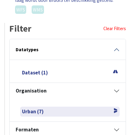
laag wordt door BruGIS ter beschikking gesteld.
WFS
WMS
Filter
Clear Filters
Datatypes
Dataset (1)
Organisation
Urban (7)
Formaten