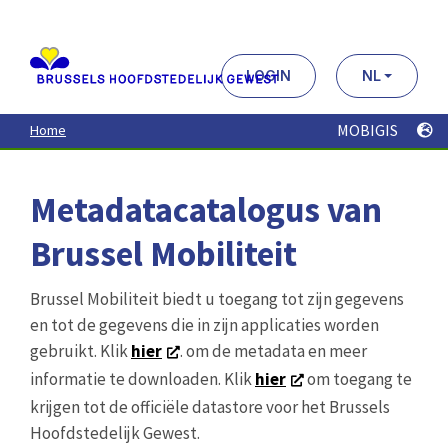
Aller
au
contenu
principal
LOGIN
NL
MOBIGIS
Home
Metadatacatalogus van
Brussel Mobiliteit
Brussel Mobiliteit biedt u toegang tot zijn gegevens
en tot de gegevens die in zijn applicaties worden
gebruikt. Klik
hier
. om de metadata en meer
informatie te downloaden. Klik
hier
om toegang te
krijgen tot de officiële datastore voor het Brussels
Hoofdstedelijk Gewest.