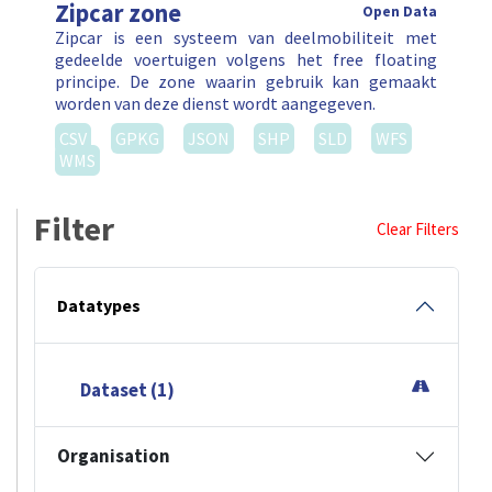
Zipcar zone
Open Data
Zipcar is een systeem van deelmobiliteit met
gedeelde voertuigen volgens het free floating
principe. De zone waarin gebruik kan gemaakt
worden van deze dienst wordt aangegeven.
CSV
GPKG
JSON
SHP
SLD
WFS
WMS
Filter
Clear Filters
Datatypes
Dataset (1)
Organisation