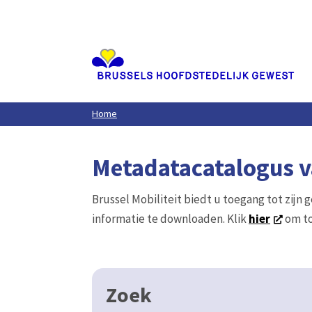
Aller
au
contenu
principal
Home
Metadatacatalogus va
Brussel Mobiliteit biedt u toegang tot zijn 
informatie te downloaden. Klik
hier
om to
Zoek