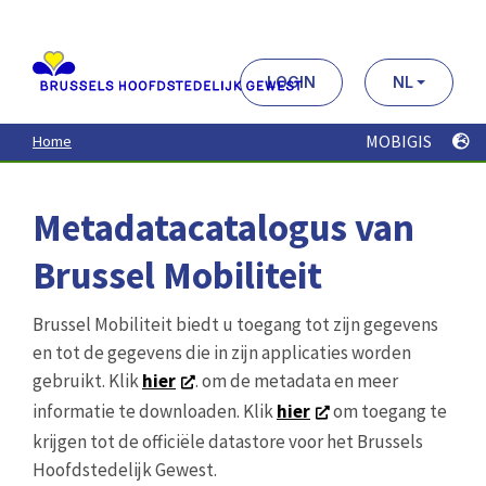
Aller
au
contenu
principal
LOGIN
NL
MOBIGIS
Home
Metadatacatalogus van
Brussel Mobiliteit
Brussel Mobiliteit biedt u toegang tot zijn gegevens
en tot de gegevens die in zijn applicaties worden
gebruikt. Klik
hier
. om de metadata en meer
informatie te downloaden. Klik
hier
om toegang te
krijgen tot de officiële datastore voor het Brussels
Hoofdstedelijk Gewest.