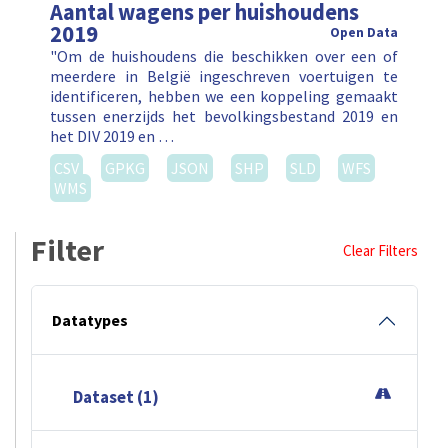
Aantal wagens per huishoudens
2019
Open Data
"Om de huishoudens die beschikken over een of
meerdere in België ingeschreven voertuigen te
identificeren, hebben we een koppeling gemaakt
tussen enerzijds het bevolkingsbestand 2019 en
het DIV 2019 en …
CSV
GPKG
JSON
SHP
SLD
WFS
WMS
Filter
Clear Filters
Datatypes
Dataset (1)