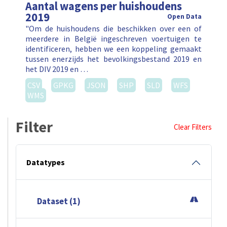
Aantal wagens per huishoudens
2019
Open Data
"Om de huishoudens die beschikken over een of
meerdere in België ingeschreven voertuigen te
identificeren, hebben we een koppeling gemaakt
tussen enerzijds het bevolkingsbestand 2019 en
het DIV 2019 en …
CSV
GPKG
JSON
SHP
SLD
WFS
WMS
Filter
Clear Filters
Datatypes
Dataset (1)