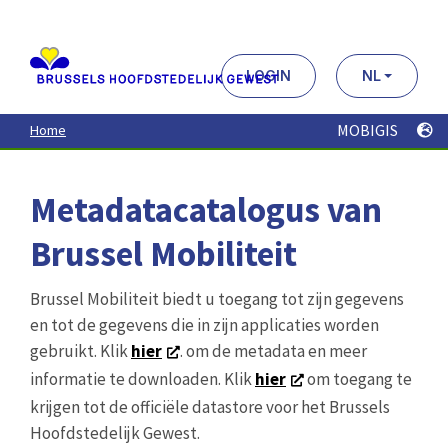
Aller
au
contenu
principal
LOGIN
NL
MOBIGIS
Home
Metadatacatalogus van
Brussel Mobiliteit
Brussel Mobiliteit biedt u toegang tot zijn gegevens
en tot de gegevens die in zijn applicaties worden
gebruikt. Klik
hier
. om de metadata en meer
informatie te downloaden. Klik
hier
om toegang te
krijgen tot de officiële datastore voor het Brussels
Hoofdstedelijk Gewest.