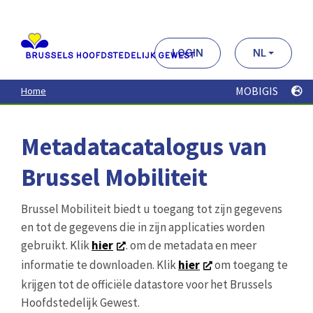
Aller
au
contenu
principal
LOGIN
NL
MOBIGIS
Home
Metadatacatalogus van
Brussel Mobiliteit
Brussel Mobiliteit biedt u toegang tot zijn gegevens
en tot de gegevens die in zijn applicaties worden
gebruikt. Klik
hier
. om de metadata en meer
informatie te downloaden. Klik
hier
om toegang te
krijgen tot de officiële datastore voor het Brussels
Hoofdstedelijk Gewest.