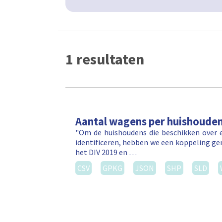
1 resultaten
Aantal wagens per huishoude
"Om de huishoudens die beschikken over e
identificeren, hebben we een koppeling ge
het DIV 2019 en …
CSV
GPKG
JSON
SHP
SLD