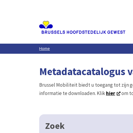
Aller
au
contenu
principal
Home
Metadatacatalogus va
Brussel Mobiliteit biedt u toegang tot zijn 
informatie te downloaden. Klik
hier
om to
Zoek