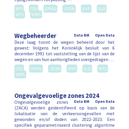
API
CSV
GPKG
JSON
SHP
SLD
WFS
WMS
Wegbeheerder
Data BM
Open Data
Deze laag toont de wegen beheerd door het
gewest: Volgens het Koninklijk besluit van 6
december 1991 tot vaststelling van de lijst van de
wegen en van hun aanhorigheden overgedragen …
CSV
GPKG
JSON
SHP
SLD
WFS
WMS
Ongevalgevoelige zones 2024
Ongevalgevoelige zones
Data BM
Open Data
(ZACA) werden geïdentifieerd op basis van de
lokalisatie van de verkeersongevallen met
gewonden en/of doden van 2022-2023. Een
specifiek geparametriseerd clustering algoritme