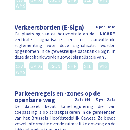
CSV
GPKG
JSON
SHP
SLD
WFS
WMS
Verkeersborden (E-Sign)
Open Data
De plaatsing van de horizontale en de
Data BM
verticale signalisatie en de aanvullende
reglementing voor deze signalisatie worden
opgenomen in de gewestelijke databank ESign. In
deze databank worden zowel signalisatie van …
CSV
GPKG
JSON
SHP
SLD
WFS
WMS
Parkeerregels en -zones op de
openbare weg
Data BM
Open Data
De dataset bevat tariefregulering die van
toepassing is op straatparkeren in de gemeenten
van het Brussels Hoofdstedelijk Gewest. Ze bevat
zowel informatie over de ruimtelijke omvang en de
tijdsgebonden toepassing …