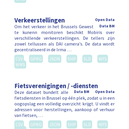
Verkeerstellingen
Open Data
Om het verkeer in het Brussels Gewest
Data BM
te kunenn monitoren beschikt Mobiris over
verschillende verkeerstellingen. De tellers zijn
zowel tellussen als DAI camera's. De data wordt
gecentraliseerd in de Irma …
CSV
GPKG
JSON
SHP
SLD
WFS
WMS
Fietsverenigingen / -diensten
Deze dataset bundelt alle
Data BM
Open Data
fietsdiensten in Brussel op één plek, zodat u in een
oogopslag een volledig overzicht krijgt. U vindt er
adressen voor herstellingen, aankoop of verhuur
van fietsen, …
CSV
GPKG
JSON
SHP
SLD
WFS