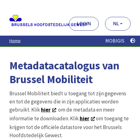
Aller
au
contenu
principal
LOGIN
NL
MOBIGIS
Home
Metadatacatalogus van
Brussel Mobiliteit
Brussel Mobiliteit biedt u toegang tot zijn gegevens
en tot de gegevens die in zijn applicaties worden
gebruikt. Klik
hier
. om de metadata en meer
informatie te downloaden. Klik
hier
om toegang te
krijgen tot de officiële datastore voor het Brussels
Hoofdstedelijk Gewest.