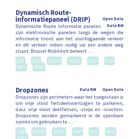
Dynamisch Route-
informatiepaneel (DRIP)
Open Data
Dynamische Route Informatie panelen
Data BM
zijn elektronische panelen langs de wegen die
informatie toont aan het voorbijgaande verkeer
en dit verkeer indien nodig via een andere weg
stuurt. Brussel Mobiliteit beheert …
API
CSV
GPKG
JSON
SHP
SLD
WFS
WMS
Dropzones
Data BM
Open Data
Dropzones zijn perimeters waar het toegestaan is
om vrije vloot fietsdeelvoertuigen te parkeren,
d.w.z. vrije vloot deelfietsen, -steps en -scooters.
Dropzones worden gemarkeerd in de openbare
ruimte om gebruikers te …
CSV
GPKG
JSON
SHP
SLD
WFS
WMS