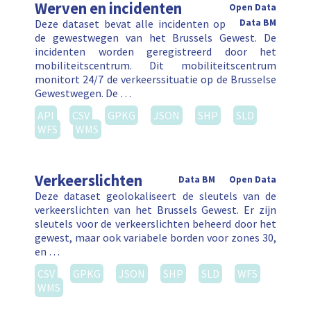
Werven en incidenten
Open Data
Deze dataset bevat alle incidenten op
Data BM
de gewestwegen van het Brussels Gewest. De
incidenten worden geregistreerd door het
mobiliteitscentrum. Dit mobiliteitscentrum
monitort 24/7 de verkeerssituatie op de Brusselse
Gewestwegen. De …
API
CSV
GPKG
JSON
SHP
SLD
WFS
WMS
Verkeerslichten
Data BM
Open Data
Deze dataset geolokaliseert de sleutels van de
verkeerslichten van het Brussels Gewest. Er zijn
sleutels voor de verkeerslichten beheerd door het
gewest, maar ook variabele borden voor zones 30,
en …
CSV
GPKG
JSON
SHP
SLD
WFS
WMS