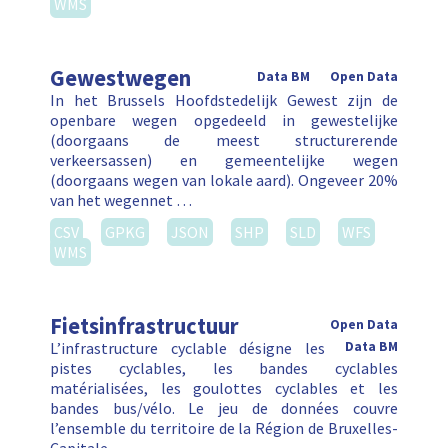
WMS
Gewestwegen
Data BM
Open Data
In het Brussels Hoofdstedelijk Gewest zijn de
openbare wegen opgedeeld in gewestelijke
(doorgaans de meest structurerende
verkeersassen) en gemeentelijke wegen
(doorgaans wegen van lokale aard). Ongeveer 20%
van het wegennet …
CSV
GPKG
JSON
SHP
SLD
WFS
WMS
Fietsinfrastructuur
Open Data
L’infrastructure cyclable désigne les
Data BM
pistes cyclables, les bandes cyclables
matérialisées, les goulottes cyclables et les
bandes bus/vélo. Le jeu de données couvre
l’ensemble du territoire de la Région de Bruxelles-