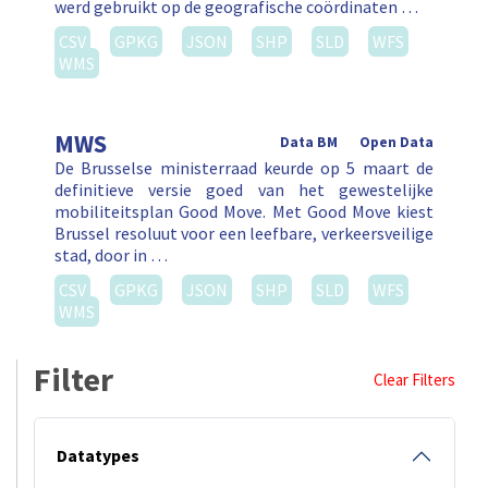
werd gebruikt op de geografische coördinaten …
CSV
GPKG
JSON
SHP
SLD
WFS
WMS
MWS
Data BM
Open Data
De Brusselse ministerraad keurde op 5 maart de
definitieve versie goed van het gewestelijke
mobiliteitsplan Good Move. Met Good Move kiest
Brussel resoluut voor een leefbare, verkeersveilige
stad, door in …
CSV
GPKG
JSON
SHP
SLD
WFS
WMS
Filter
Clear Filters
Datatypes