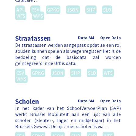
Capitale …
API
CSV
GPKG
JSON
SHP
SLD
WFS
WMS
Straatassen
Data BM
Open Data
De straatassen werden aangepast opdat ze een rol
zouden kunnen spelen als wegenregister. Het is de
bedoeling dat de basisdata zal worden
geïntegreerd in de Urbis data.
CSV
GPKG
JSON
SHP
SLD
WFS
WMS
Scholen
Data BM
Open Data
In het kader van het SchoolVervoerPlan (SVP)
werkt Brussel Mobiliteit aan een lijst van alle
scholen (kleuter-, lager en middelbaar) in het
Brussels Gewest. De lijst met scholen is via …