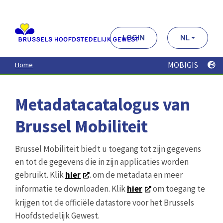
Aller
au
contenu
principal
LOGIN
NL
MOBIGIS
Home
Metadatacatalogus van
Brussel Mobiliteit
Brussel Mobiliteit biedt u toegang tot zijn gegevens
en tot de gegevens die in zijn applicaties worden
gebruikt. Klik
hier
. om de metadata en meer
informatie te downloaden. Klik
hier
om toegang te
krijgen tot de officiële datastore voor het Brussels
Hoofdstedelijk Gewest.