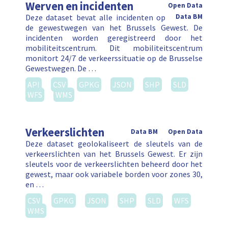
Werven en incidenten
Open Data
Deze dataset bevat alle incidenten op
Data BM
de gewestwegen van het Brussels Gewest. De
incidenten worden geregistreerd door het
mobiliteitscentrum. Dit mobiliteitscentrum
monitort 24/7 de verkeerssituatie op de Brusselse
Gewestwegen. De …
API
CSV
GPKG
JSON
SHP
SLD
WFS
WMS
Verkeerslichten
Data BM
Open Data
Deze dataset geolokaliseert de sleutels van de
verkeerslichten van het Brussels Gewest. Er zijn
sleutels voor de verkeerslichten beheerd door het
gewest, maar ook variabele borden voor zones 30,
en …
CSV
GPKG
JSON
SHP
SLD
WFS
WMS