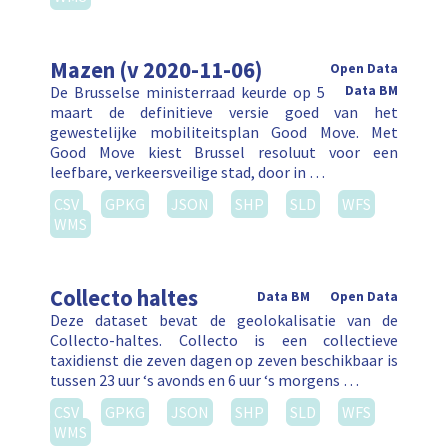
Mazen (v 2020-11-06)
Open Data
De Brusselse ministerraad keurde op 5
Data BM
maart de definitieve versie goed van het
gewestelijke mobiliteitsplan Good Move. Met
Good Move kiest Brussel resoluut voor een
leefbare, verkeersveilige stad, door in …
CSV
GPKG
JSON
SHP
SLD
WFS
WMS
Collecto haltes
Data BM
Open Data
Deze dataset bevat de geolokalisatie van de
Collecto-haltes. Collecto is een collectieve
taxidienst die zeven dagen op zeven beschikbaar is
tussen 23 uur ‘s avonds en 6 uur ‘s morgens …
CSV
GPKG
JSON
SHP
SLD
WFS
WMS