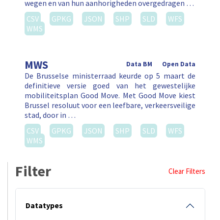
wegen en van hun aanhorigheden overgedragen …
CSV
GPKG
JSON
SHP
SLD
WFS
WMS
MWS
Data BM
Open Data
De Brusselse ministerraad keurde op 5 maart de
definitieve versie goed van het gewestelijke
mobiliteitsplan Good Move. Met Good Move kiest
Brussel resoluut voor een leefbare, verkeersveilige
stad, door in …
CSV
GPKG
JSON
SHP
SLD
WFS
WMS
Filter
Clear Filters
Datatypes