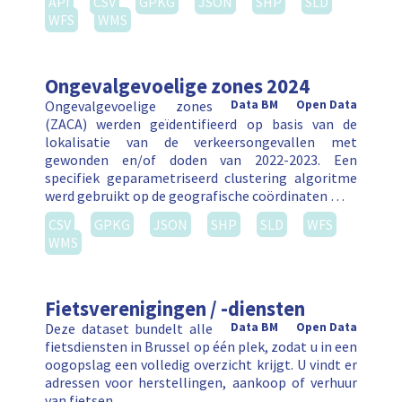
API
CSV
GPKG
JSON
SHP
SLD
WFS
WMS
Ongevalgevoelige zones 2024
Ongevalgevoelige zones
Data BM
Open Data
(ZACA) werden geïdentifieerd op basis van de
lokalisatie van de verkeersongevallen met
gewonden en/of doden van 2022-2023. Een
specifiek geparametriseerd clustering algoritme
werd gebruikt op de geografische coördinaten …
CSV
GPKG
JSON
SHP
SLD
WFS
WMS
Fietsverenigingen / -diensten
Deze dataset bundelt alle
Data BM
Open Data
fietsdiensten in Brussel op één plek, zodat u in een
oogopslag een volledig overzicht krijgt. U vindt er
adressen voor herstellingen, aankoop of verhuur
van fietsen, …