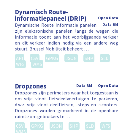
Dynamisch Route-
informatiepaneel (DRIP)
Open Data
Dynamische Route Informatie panelen
Data BM
zijn elektronische panelen langs de wegen die
informatie toont aan het voorbijgaande verkeer
en dit verkeer indien nodig via een andere weg
stuurt. Brussel Mobiliteit beheert …
API
CSV
GPKG
JSON
SHP
SLD
WFS
WMS
Dropzones
Data BM
Open Data
Dropzones zijn perimeters waar het toegestaan is
om vrije vloot fietsdeelvoertuigen te parkeren,
d.w.z. vrije vloot deelfietsen, -steps en -scooters.
Dropzones worden gemarkeerd in de openbare
ruimte om gebruikers te …
CSV
GPKG
JSON
SHP
SLD
WFS
WMS