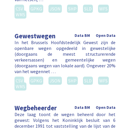
CSV
GPKG
JSON
SHP
SLD
WFS
WMS
Gewestwegen
Data BM
Open Data
In het Brussels Hoofdstedelijk Gewest zijn de
openbare wegen opgedeeld in gewestelijke
(doorgaans de meest structurerende
verkeersassen) en gemeentelijke wegen
(doorgaans wegen van lokale aard). Ongeveer 20%
van het wegennet …
CSV
GPKG
JSON
SHP
SLD
WFS
WMS
Wegbeheerder
Data BM
Open Data
Deze laag toont de wegen beheerd door het
gewest: Volgens het Koninklijk besluit van 6
december 1991 tot vaststelling van de lijst van de