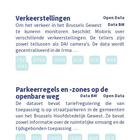
Verkeerstellingen
Open Data
Om het verkeer in het Brussels Gewest
Data BM
te kunenn monitoren beschikt Mobiris over
verschillende verkeerstellingen. De tellers zijn
zowel tellussen als DAI camera's. De data wordt
gecentraliseerd in de Irma …
CSV
GPKG
JSON
SHP
SLD
WFS
WMS
Parkeerregels en -zones op de
openbare weg
Data BM
Open Data
De dataset bevat tariefregulering die van
toepassing is op straatparkeren in de gemeenten
van het Brussels Hoofdstedelijk Gewest. Ze bevat
zowel informatie over de ruimtelijke omvang en de
tijdsgebonden toepassing …
API
CSV
GPKG
JSON
SHP
SLD