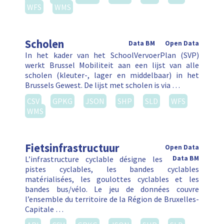
WFS
WMS
Scholen
Data BM
Open Data
In het kader van het SchoolVervoerPlan (SVP)
werkt Brussel Mobiliteit aan een lijst van alle
scholen (kleuter-, lager en middelbaar) in het
Brussels Gewest. De lijst met scholen is via …
CSV
GPKG
JSON
SHP
SLD
WFS
WMS
Fietsinfrastructuur
Open Data
L’infrastructure cyclable désigne les
Data BM
pistes cyclables, les bandes cyclables
matérialisées, les goulottes cyclables et les
bandes bus/vélo. Le jeu de données couvre
l’ensemble du territoire de la Région de Bruxelles-
Capitale …