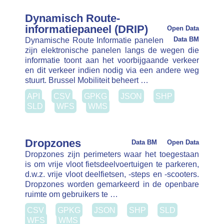
API
CSV
GPKG
JSON
SHP
SLD
WFS
WMS
Dropzones
Data BM
Open Data
Dropzones zijn perimeters waar het toegestaan is
om vrije vloot fietsdeelvoertuigen te parkeren,
d.w.z. vrije vloot deelfietsen, -steps en -scooters.
Dropzones worden gemarkeerd in de openbare
ruimte om gebruikers te …
CSV
GPKG
JSON
SHP
SLD
WFS
WMS
Fietsverenigingen / -diensten
Deze dataset bundelt alle
Data BM
Open Data
fietsdiensten in Brussel op één plek, zodat u in een
oogopslag een volledig overzicht krijgt. U vindt er
adressen voor herstellingen, aankoop of verhuur
van fietsen, …