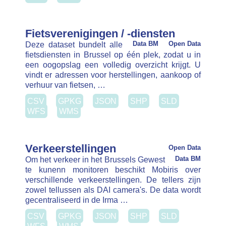
CSV
GPKG
JSON
SHP
SLD
WFS
WMS
Verkeerstellingen
Open Data
Om het verkeer in het Brussels Gewest
Data BM
te kunenn monitoren beschikt Mobiris over
verschillende verkeerstellingen. De tellers zijn
zowel tellussen als DAI camera's. De data wordt
gecentraliseerd in de Irma …
CSV
GPKG
JSON
SHP
SLD
WFS
WMS
Gewestwegen
Data BM
Open Data
In het Brussels Hoofdstedelijk Gewest zijn de
openbare wegen opgedeeld in gewestelijke
(doorgaans de meest structurerende
verkeersassen) en gemeentelijke wegen
(doorgaans wegen van lokale aard). Ongeveer 20%