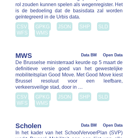
De Brusselse ministerraad keurde op 5 maart de
definitieve versie goed van het gewestelijke
mobiliteitsplan Good Move. Met Good Move kiest
Brussel resoluut voor een leefbare, verkeersveilige
stad, door in …
CSV
GPKG
JSON
SHP
SLD
WFS
WMS
Scholen
Data BM
Open Data
In het kader van het SchoolVervoerPlan (SVP)
werkt Brussel Mobiliteit aan een lijst van alle
scholen (kleuter-, lager en middelbaar) in het
Brussels Gewest. De lijst met scholen is via …
CSV
GPKG
JSON
SHP
SLD
WFS
WMS
Wegbeheerder
Data BM
Open Data
Deze laag toont de wegen beheerd door het