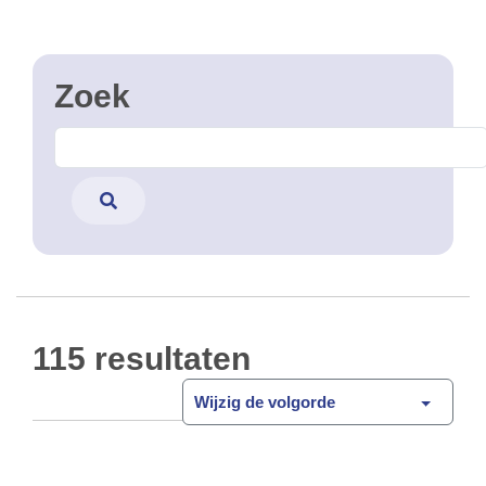
115 resultaten
Wijzig de volgorde
Werven en incidenten
Open Data
Deze dataset bevat alle incidenten op
Data BM
de gewestwegen van het Brussels Gewest. De
incidenten worden geregistreerd door het
mobiliteitscentrum. Dit mobiliteitscentrum
monitort 24/7 de verkeerssituatie op de Brusselse
Gewestwegen. De …
API
CSV
GPKG
JSON
SHP
SLD