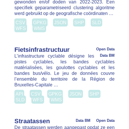
pistes cyclables, les bandes cyclables
matérialisées, les goulottes cyclables et les
bandes bus/vélo. Le jeu de données couvre
l’ensemble du territoire de la Région de Bruxelles-
Capitale …
API
CSV
GPKG
JSON
SHP
SLD
WFS
WMS
Straatassen
Data BM
Open Data
De straatassen werden aangepast opdat ze een rol
zouden kunnen spelen als wegenregister. Het is de
bedoeling dat de basisdata zal worden
geïntegreerd in de Urbis data.
CSV
GPKG
JSON
SHP
SLD
WFS
WMS
MWS
Data BM
Open Data