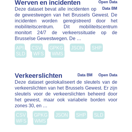
WFS
WMS
Verkeerslichten
Data BM
Open Data
Deze dataset geolokaliseert de sleutels van de
verkeerslichten van het Brussels Gewest. Er zijn
sleutels voor de verkeerslichten beheerd door het
gewest, maar ook variabele borden voor zones 30,
en …
CSV
GPKG
JSON
SHP
SLD
WFS
WMS
Dynamisch Route-
informatiepaneel (DRIP)
Open Data
Dynamische Route Informatie panelen
Data BM
zijn elektronische panelen langs de wegen die
informatie toont aan het voorbijgaande verkeer
en dit verkeer indien nodig via een andere weg
stuurt. Brussel Mobiliteit beheert …