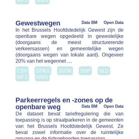
van het wegennet …
CSV
GPKG
JSON
SHP
SLD
WFS
WMS
Parkeerregels en -zones op de
openbare weg
Data BM
Open Data
De dataset bevat tariefregulering die van
toepassing is op straatparkeren in de gemeenten
van het Brussels Hoofdstedelijk Gewest. Ze bevat
zowel informatie over de ruimtelijke omvang en de
tijdsgebonden toepassing …
API
CSV
GPKG
JSON
SHP
SLD
WFS
WMS
Verkeersborden (E-Sign)
Open Data
De plaatsing van de horizontale en de
Data BM
verticale signalisatie en de aanvullende