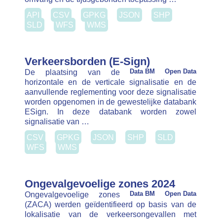
reglementing voor deze signalisatie worden
opgenomen in de gewestelijke databank ESign. In
deze databank worden zowel signalisatie van …
CSV
GPKG
JSON
SHP
SLD
WFS
WMS
Ongevalgevoelige zones 2024
Ongevalgevoelige zones
Data BM
Open Data
(ZACA) werden geïdentifieerd op basis van de
lokalisatie van de verkeersongevallen met
gewonden en/of doden van 2022-2023. Een
specifiek geparametriseerd clustering algoritme
werd gebruikt op de geografische coördinaten …
CSV
GPKG
JSON
SHP
SLD
WFS
WMS
Fietsinfrastructuur
Open Data
L’infrastructure cyclable désigne les
Data BM