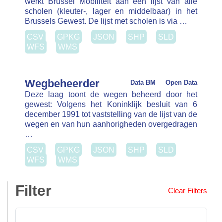
gewest: Volgens het Koninklijk besluit van 6
december 1991 tot vaststelling van de lijst van de
wegen en van hun aanhorigheden overgedragen …
CSV
GPKG
JSON
SHP
SLD
WFS
WMS
Filter
Clear Filters
Datatypes
Dataset (34)
Organisation
Formaten