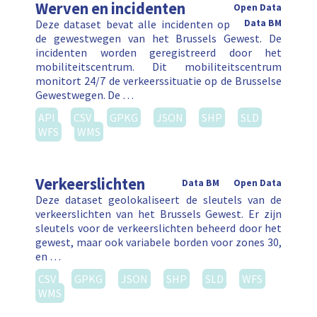
Werven en incidenten
Open Data
Deze dataset bevat alle incidenten op
Data BM
de gewestwegen van het Brussels Gewest. De
incidenten worden geregistreerd door het
mobiliteitscentrum. Dit mobiliteitscentrum
monitort 24/7 de verkeerssituatie op de Brusselse
Gewestwegen. De …
API
CSV
GPKG
JSON
SHP
SLD
WFS
WMS
Verkeerslichten
Data BM
Open Data
Deze dataset geolokaliseert de sleutels van de
verkeerslichten van het Brussels Gewest. Er zijn
sleutels voor de verkeerslichten beheerd door het
gewest, maar ook variabele borden voor zones 30,
en …
CSV
GPKG
JSON
SHP
SLD
WFS
WMS