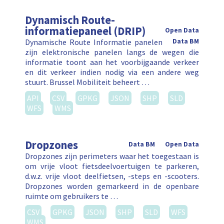
Dynamisch Route-
informatiepaneel (DRIP)
Open Data
Dynamische Route Informatie panelen
Data BM
zijn elektronische panelen langs de wegen die
informatie toont aan het voorbijgaande verkeer
en dit verkeer indien nodig via een andere weg
stuurt. Brussel Mobiliteit beheert …
API
CSV
GPKG
JSON
SHP
SLD
WFS
WMS
Dropzones
Data BM
Open Data
Dropzones zijn perimeters waar het toegestaan is
om vrije vloot fietsdeelvoertuigen te parkeren,
d.w.z. vrije vloot deelfietsen, -steps en -scooters.
Dropzones worden gemarkeerd in de openbare
ruimte om gebruikers te …
CSV
GPKG
JSON
SHP
SLD
WFS
WMS