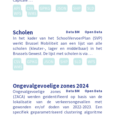
Capitale …
API
CSV
GPKG
JSON
SHP
SLD
WFS
WMS
Scholen
Data BM
Open Data
In het kader van het SchoolVervoerPlan (SVP)
werkt Brussel Mobiliteit aan een lijst van alle
scholen (kleuter-, lager en middelbaar) in het
Brussels Gewest. De lijst met scholen is via …
CSV
GPKG
JSON
SHP
SLD
WFS
WMS
Ongevalgevoelige zones 2024
Ongevalgevoelige zones
Data BM
Open Data
(ZACA) werden geïdentifieerd op basis van de
lokalisatie van de verkeersongevallen met
gewonden en/of doden van 2022-2023. Een
specifiek geparametriseerd clustering algoritme