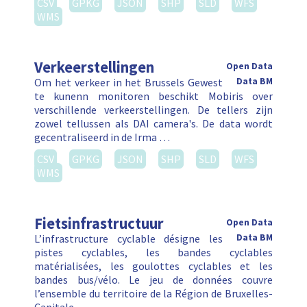
CSV
GPKG
JSON
SHP
SLD
WFS
WMS
Verkeerstellingen
Open Data
Om het verkeer in het Brussels Gewest
Data BM
te kunenn monitoren beschikt Mobiris over
verschillende verkeerstellingen. De tellers zijn
zowel tellussen als DAI camera's. De data wordt
gecentraliseerd in de Irma …
CSV
GPKG
JSON
SHP
SLD
WFS
WMS
Fietsinfrastructuur
Open Data
L’infrastructure cyclable désigne les
Data BM
pistes cyclables, les bandes cyclables
matérialisées, les goulottes cyclables et les
bandes bus/vélo. Le jeu de données couvre
l’ensemble du territoire de la Région de Bruxelles-