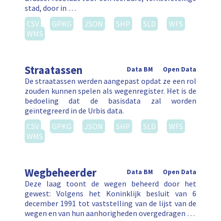
stad, door in …
CSV
GPKG
JSON
SHP
SLD
WFS
WMS
Straatassen
Data BM
Open Data
De straatassen werden aangepast opdat ze een rol
zouden kunnen spelen als wegenregister. Het is de
bedoeling dat de basisdata zal worden
geïntegreerd in de Urbis data.
CSV
GPKG
JSON
SHP
SLD
WFS
WMS
Wegbeheerder
Data BM
Open Data
Deze laag toont de wegen beheerd door het
gewest: Volgens het Koninklijk besluit van 6
december 1991 tot vaststelling van de lijst van de
wegen en van hun aanhorigheden overgedragen …