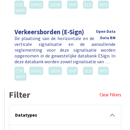
CSV
GPKG
JSON
SHP
SLD
WFS
WMS
Verkeersborden (E-Sign)
Open Data
De plaatsing van de horizontale en de
Data BM
verticale signalisatie en de aanvullende
reglementing voor deze signalisatie worden
opgenomen in de gewestelijke databank ESign. In
deze databank worden zowel signalisatie van …
CSV
GPKG
JSON
SHP
SLD
WFS
WMS
Filter
Clear Filters
Datatypes