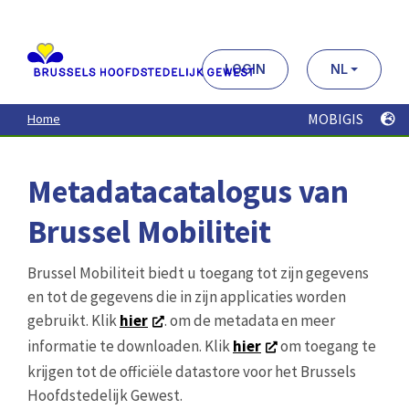
Aller
au
contenu
principal
LOGIN
NL
MOBIGIS
Home
Metadatacatalogus van
Brussel Mobiliteit
Brussel Mobiliteit biedt u toegang tot zijn gegevens
en tot de gegevens die in zijn applicaties worden
gebruikt. Klik
hier
. om de metadata en meer
informatie te downloaden. Klik
hier
om toegang te
krijgen tot de officiële datastore voor het Brussels
Hoofdstedelijk Gewest.